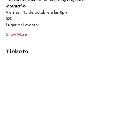
interactivo.
Viernes,  13 de octubre a las 8pm 
$20  
Lugar del evento:
Show More
Tickets
Sale ended
Ticket type
Show de Improvisación
More info
Price
$20.00