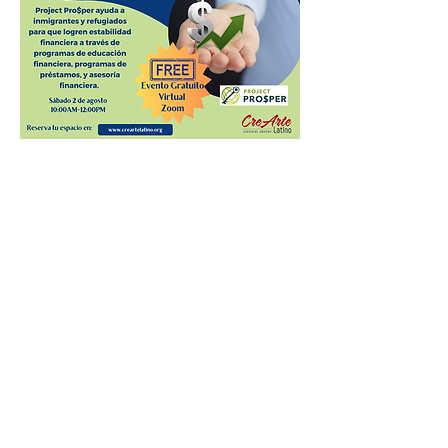
Nuestra Comunidad Project Prosper
Project Prosper ayuda a inmigrantes y 
refugiados para que logren estabilidad 
financiera a través de programas de 
educación financiera, programas de 
préstamos, y asesoría financiera. Si quieres 
tener información sobre compra de casa y 
de automóvil, préstamos, tarjetas de 
crédito, presupuestos, reporte de crédito, 
inversiones y jubilación te esperamos.
 Zoom link will be emailed