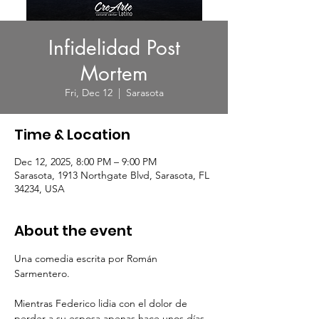
Infidelidad Post
Mortem
Fri, Dec 12
  |  
Sarasota
Time & Location
Dec 12, 2025, 8:00 PM – 9:00 PM
Sarasota, 1913 Northgate Blvd, Sarasota, FL
34234, USA
About the event
Una comedia escrita por Román 
Sarmentero.
Mientras Federico lidia con el dolor de 
perder a su esposa apenas hace unos días, 