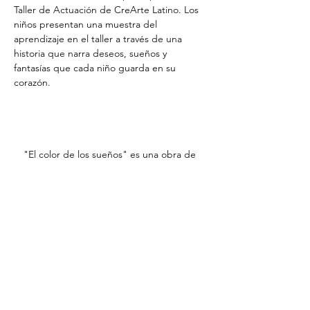
"El color de los sueños" es una obra de 
creación colectiva de los participantes del 
Taller de Actuación de CreArte Latino. Los 
niños presentan una muestra del 
aprendizaje en el taller a través de una 
historia que narra deseos, sueños y 
fantasías que cada niño guarda en su 
corazón.
Directores: Angélica Castro & Edward Ossa
7:30pm-8:30pm