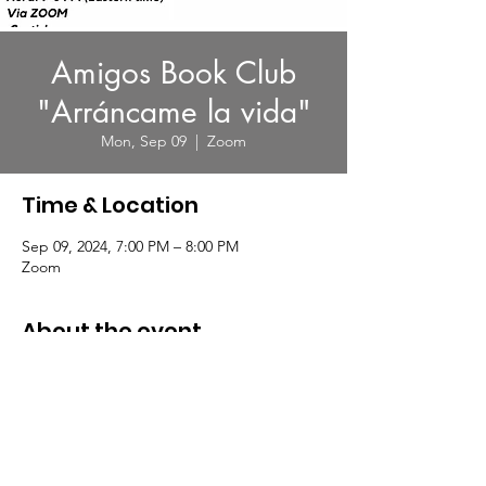
Amigos Book Club
"Arráncame la vida"
Mon, Sep 09
  |  
Zoom
Time & Location
Sep 09, 2024, 7:00 PM – 8:00 PM
Zoom
About the event
Amigos Book Club en colaboración con 
Bookstore1Sarasota
Libro: Arráncame la vida  de Angeles 
Mastretta
Septiembre 9,16,23 y 30 