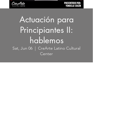
Actuación para
Principiantes II:
hablemos
Sat, Jun 06
  |  
CreArte Latino Cultural
Center
Time & Location
Jun 06, 2026, 7:30 PM – 8:30 PM
CreArte Latino Cultural Center, 1913
Northgate Blvd, Sarasota, FL 34234, USA
© 2025 by CreArte Latino. Powered