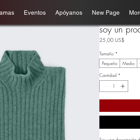
ramas
Eventos
Apóyanos
New Page
More
soy un pro
Precio
25,00 US$
Tamaño
*
Pequeño
Medio
Cantidad
*
Soy una descripción d