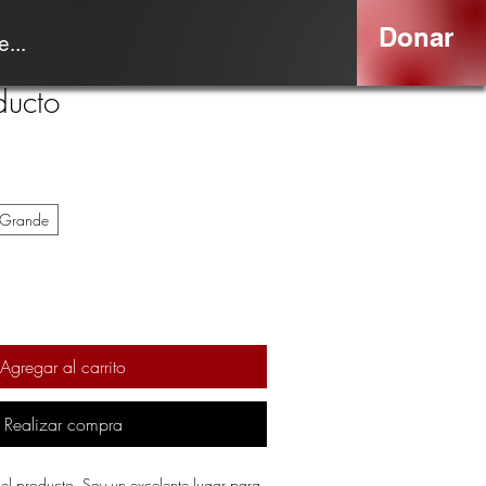
Donar
...
ducto
Grande
Agregar al carrito
Realizar compra
el producto. Soy un excelente lugar para 