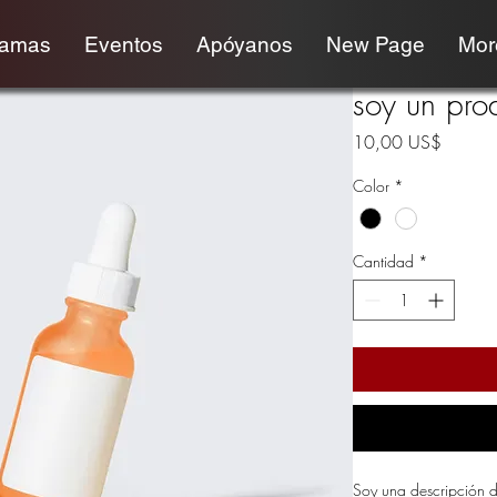
ramas
Eventos
Apóyanos
New Page
More
soy un pro
Precio
10,00 US$
Color
*
Cantidad
*
Soy una descripción d