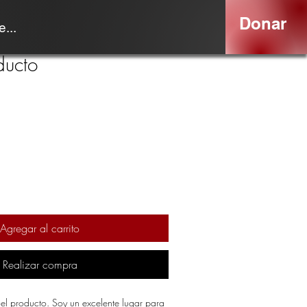
Donar
...
ducto
Agregar al carrito
Realizar compra
el producto. Soy un excelente lugar para 