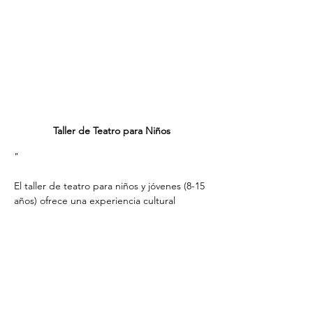
Taller de Teatro para Niños
"
El taller de teatro para niños y jóvenes (8-15 
años) ofrece una experiencia cultural 
intensiva con el fin de incentivar y 
desarrollar las técnicas de actuación, 
movimiento y creatividad de los 
participantes. Al final del taller, los 
estudiantes presentan una obra de 
creación colectiva que celebra la cultura 
hispana y la diversidad. En español. 