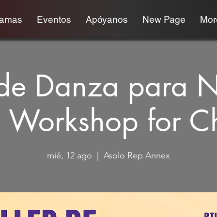
ramas
Eventos
Apóyanos
New Page
More
r de Danza para N
 Workshop for Ch
mié, 12 ago
  |  
Asolo Rep Annex