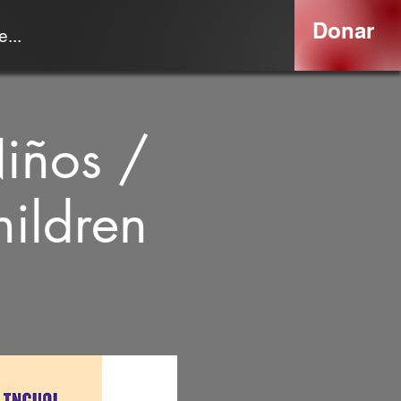
Donar
...
iños /
ildren