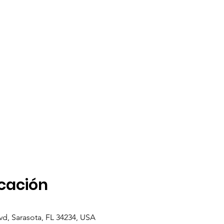
icación
vd, Sarasota, FL 34234, USA