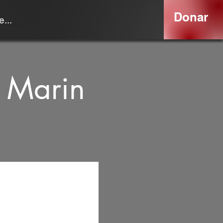
Donar
...
h Marin