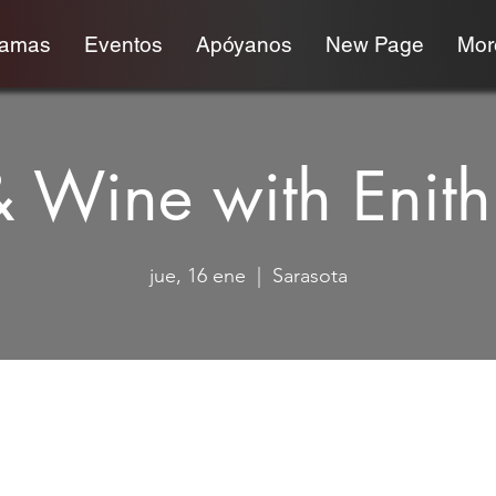
ramas
Eventos
Apóyanos
New Page
More
& Wine with Enit
jue, 16 ene
  |  
Sarasota