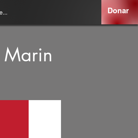
Donar
...
h Marin