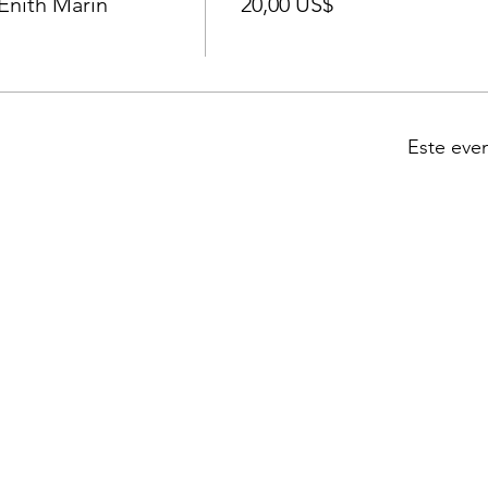
Enith Marin
20,00 US$
Este eve