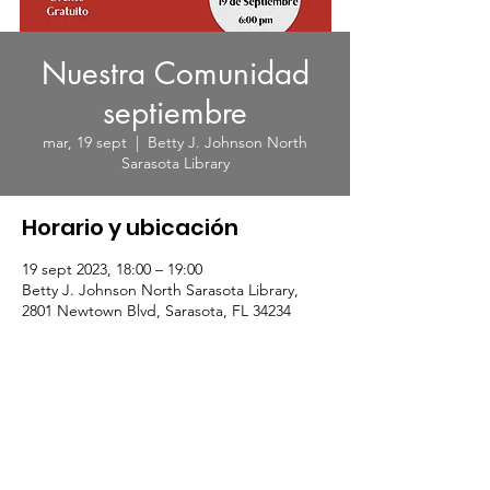
Nuestra Comunidad
septiembre
mar, 19 sept
  |  
Betty J. Johnson North
Sarasota Library
Horario y ubicación
19 sept 2023, 18:00 – 19:00
Betty J. Johnson North Sarasota Library,
2801 Newtown Blvd, Sarasota, FL 34234
Acerca del evento
Pasos para ir a la Universidad/Informacion 
sobre becas y ayuda financiera.
!Evento gratuito!