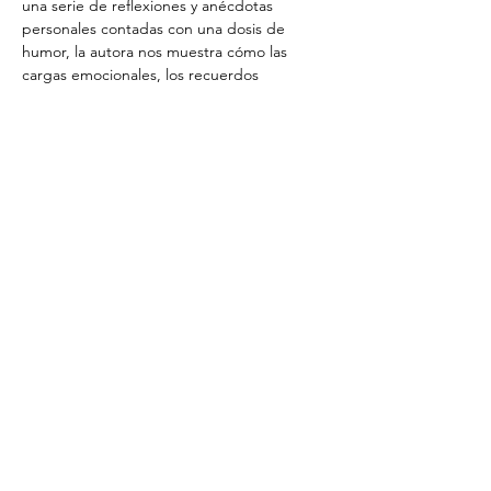
una serie de reflexiones y anécdotas 
personales contadas con una dosis de 
humor, la autora nos muestra cómo las 
cargas emocionales, los recuerdos 
dolorosos y las expectativas que nos 
imponemos influyen profundamente en 
nuestro bienestar y como al liberarnos de 
ellas, descubrimos la paz y la libertad que 
tanto anhelamos. 
Ligera de Equipaje nos invita a emprender 
un viaje hacia una existencia más liviana, 
donde la simplicidad nos revela la 
verdadera esencia de quienes somos.
© 2023 por CreArte Latino.
Desarrollado y asegurado por
CreArte
Latino
|
Condiciones de uso
|
política
de privacidad