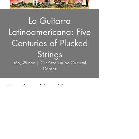
La Guitarra
Latinoamericana: Five
Centuries of Plucked
Strings
sáb, 25 abr
  |  
CreArte Latino Cultural
Center
Horario y ubicación
25 abr 2026, 19:00 – 20:30
CreArte Latino Cultural Center, 1913
Northgate Blvd, Sarasota, FL 34234, USA