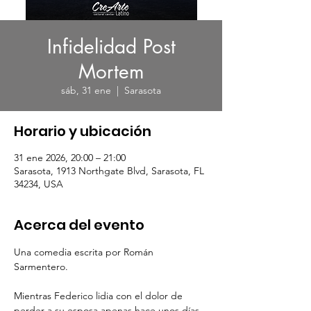
Infidelidad Post
Mortem
sáb, 31 ene
  |  
Sarasota
Horario y ubicación
31 ene 2026, 20:00 – 21:00
Sarasota, 1913 Northgate Blvd, Sarasota, FL
34234, USA
Acerca del evento
Una comedia escrita por Román 
Sarmentero.
Mientras Federico lidia con el dolor de 
perder a su esposa apenas hace unos días, 