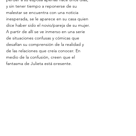
y sin tener tiempo a reponerse de su 
malestar se encuentra con una noticia 
inesperada, se le aparece en su casa quien 
dice haber sido el novio/pareja de su mujer. 
A partir de allí se ve inmerso en una serie 
de situaciones confusas y cómicas que 
desafían su comprensión de la realidad y 
de las relaciones que creía conocer. En 
medio de la confusión, creen que el 
fantasma de Julieta está presente, 
añadiendo un toque sobrenatural al caos. 
----------
A comedy written by Román Sarmentero.
Federico is struggling with the pain of 
losing his wife just a few days ago, and 
before he has time to recover from his 
grief, he receives unexpected news: a man 
claiming to have been his wife's boyfriend 
shows up at his home. From…