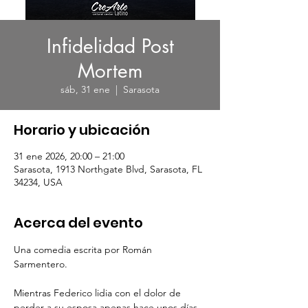
Infidelidad Post
Mortem
sáb, 31 ene
  |  
Sarasota
Horario y ubicación
31 ene 2026, 20:00 – 21:00
Sarasota, 1913 Northgate Blvd, Sarasota, FL
34234, USA
Acerca del evento
Una comedia escrita por Román 
Sarmentero.
Mientras Federico lidia con el dolor de 
perder a su esposa apenas hace unos días, 