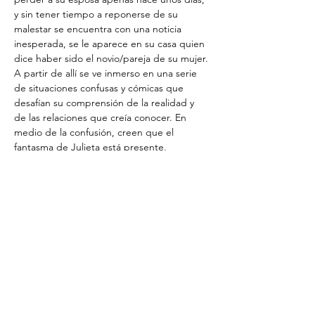
y sin tener tiempo a reponerse de su 
malestar se encuentra con una noticia 
inesperada, se le aparece en su casa quien 
dice haber sido el novio/pareja de su mujer. 
A partir de allí se ve inmerso en una serie 
de situaciones confusas y cómicas que 
desafían su comprensión de la realidad y 
de las relaciones que creía conocer. En 
medio de la confusión, creen que el 
fantasma de Julieta está presente, 
añadiendo un toque sobrenatural al caos. 
----------
A comedy written by Román Sarmentero.
Federico is struggling with the pain of 
losing his wife just a few days ago, and 
before he has time to recover from his 
grief, he receives unexpected news: a man 
claiming to have been his wife's boyfriend 
shows up at his home. From…