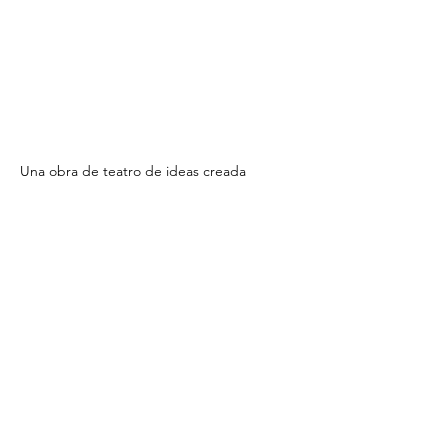
Una obra de teatro de ideas creada 
colectivamente por artistas locales y 
dirigido por Jonathan Acosta.
A devised theatre piece created collectively 
by local artists and directed by Jonathan 
Acosta.
Supported by
 The Rays Baseball Foundation
$20.00 
13 years and older