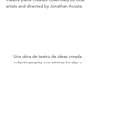
Una obra de teatro de ideas creada 
colectivamente por artistas locales y 
dirigido por Jonathan Acosta.A devised 
theatre piece created collectively by local 
artists and directed by Jonathan Acosta.
Supported by 
The Rays Baseball Foundation
Bilingual 
13 years and older
$20.00
Mostrar más