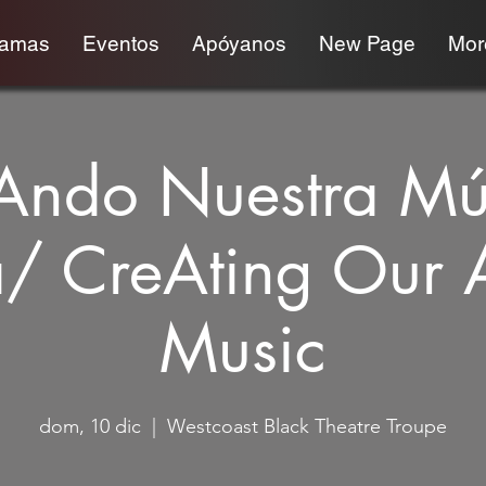
ramas
Eventos
Apóyanos
New Page
More
Ando Nuestra Mú
/ CreAting Our
Music
dom, 10 dic
  |  
Westcoast Black Theatre Troupe