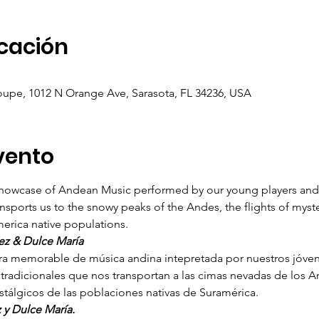
icación
oupe, 1012 N Orange Ave, Sarasota, FL 34236, USA
vento
howcase of Andean Music performed by our young players and si
ansports us to the snowy peaks of the Andes, the flights of myste
erica native populations. 
z & Dulce María  
 memorable de música andina intepretada por nuestros jóvene
 tradicionales que nos transportan a las cimas nevadas de los An
ostálgicos de las poblaciones nativas de Suramérica.
 y Dulce María.