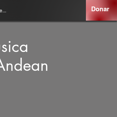
Donar
...
sica
 Andean