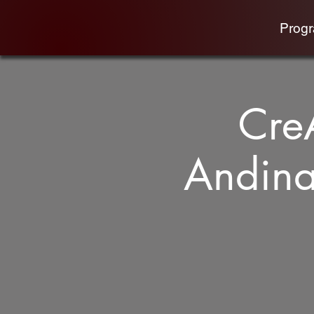
Prog
Cre
Andina