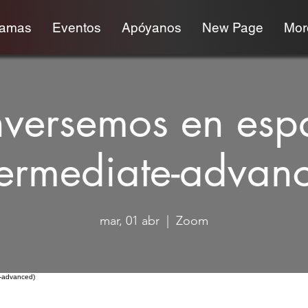
ramas
Eventos
Apóyanos
New Page
More
versemos en esp
termediate-advan
mar, 01 abr
  |  
Zoom