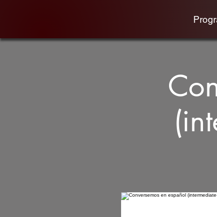
Prog
Con
(in