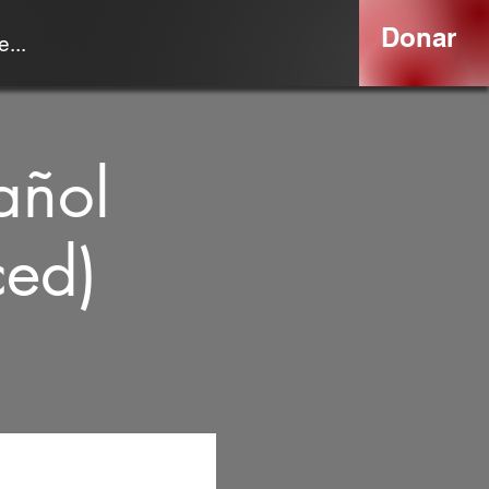
Donar
...
añol
ced)