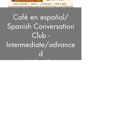
Café en español/
Spanish Conversation
Club -
Intermediate/advance
d
mié, 24 jun
  |  
Zoom
Horario y ubicación
24 jun 2026, 18:30 – 22 jul 2026, 20:00
Zoom
© 2023 por CreArte Latino.
Desarrollado y asegurado por
CreArte