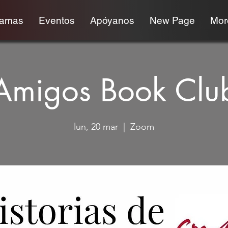
ramas
Eventos
Apóyanos
New Page
More
Amigos Book Clu
lun, 20 mar
  |  
Zoom