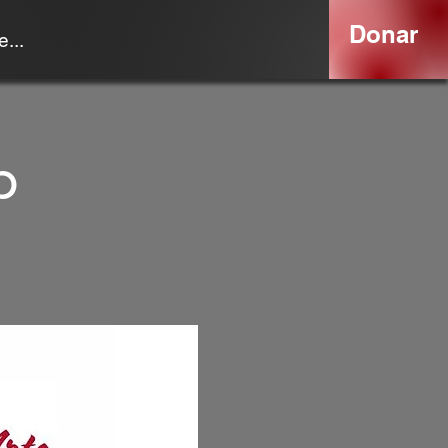
Donar
...
b