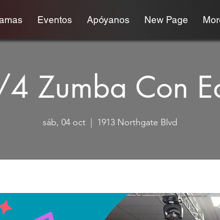
ramas
Eventos
Apóyanos
New Page
More
/4 Zumba Con E
sáb, 04 oct
  |  
1913 Northgate Blvd