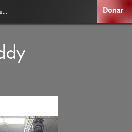
Donar
...
ddy