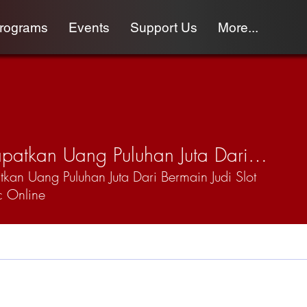
programs
Events
Support Us
More...
Trik Dapatkan Uang Puluhan Juta Dari Bermain Judi Slot Pragmatic Online
tkan Uang Puluhan Juta Dari Bermain Judi Slot
c Online