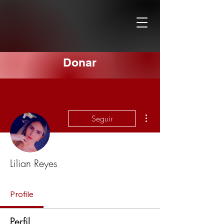
Donar
Más acciones
Seguir
Lilian Reyes
Profile
Perfil