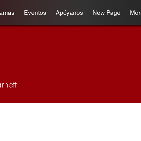
ramas
Eventos
Apóyanos
New Page
More
rnett