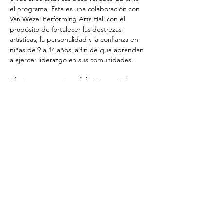
el programa. Esta es una colaboración con 
Van Wezel Performing Arts Hall con el 
propósito de fortalecer las destrezas 
artísticas, la personalidad y la confianza en 
niñas de 9 a 14 años, a fin de que aprendan 
a ejercer liderazgo en sus comunidades.
Closing presentation of the Funny Girls 
workshop. Participants will showcase the 
leadership techniques they have learned 
through theatrical improvisation and artistic 
creations developed during the program. 
This is a collaboration with the Van Wezel 
Performing Arts Hall, aimed at 
strengthening artistic skills, personal 
development, and confidence in girls ages 
9–14 so they can learn to exercise 
leadership within their communities.